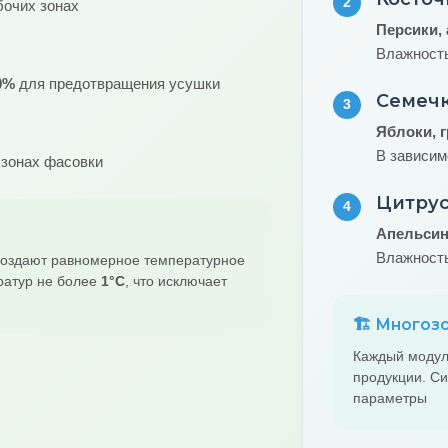
2
бочих зонах
Персики,
Влажност
0%
для предотвращения усушки
Семеч
3
Яблоки, 
В зависим
 зонах фасовки
Цитру
4
Апельсин
Влажност
создают равномерное температурное
ратур не более
1°C
, что исключает
🏗️ Много
Каждый модул
продукции. С
параметры