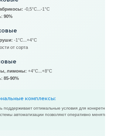
 абрикосы:
-0,5°C...-1°C
ь:
90%
ковые
груши:
-1°C...+4°C
ости от сорта
совые
ы, лимоны:
+4°C...+8°C
ь:
85-90%
зональные комплексы:
ь поддерживает оптимальные условия для конкретного вида
истемы автоматизации позволяют оперативно менять