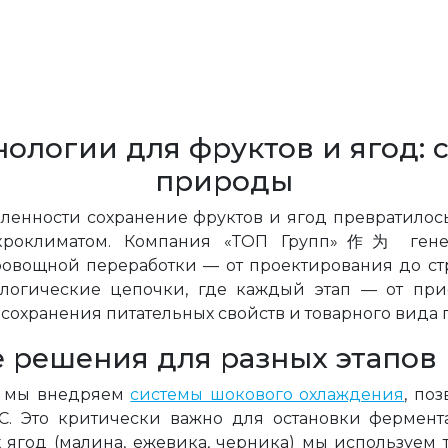
ологии для фруктов и ягод: 
природы
нности сохранение фруктов и ягод превратилось
кроклиматом. Компания «ТОП Групп»作为 гене
вощной переработки — от проектирования до стр
ологические цепочки, где каждый этап — от при
охранения питательных свойств и товарного вида
решения для разных этапов
я мы внедряем
системы шокового охлаждения
, по
°C. Это критически важно для остановки фермен
 ягод (малина, ежевика, черника) мы используем