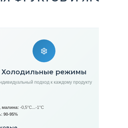
❄️
Холодильные режимы
ндивидуальный подход к каждому продукту
, малина:
-0,5°C...-1°C
ь:
90-95%
чковые