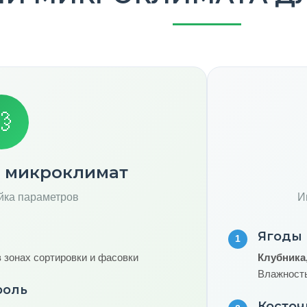
💨
и микроклимат
йка параметров
И
Ягоды
1
 зонах сортировки и фасовки
Клубника
Влажност
роль
Косто