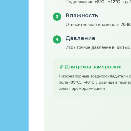
Поддержание
+8°C...+12°C
в ра
Влажность
3
Относительная влажность
70-8
Давление
4
Избыточное давление в чистых
🔬 Для цехов заморозки:
Низконапорные воздухоохладители 
поле
-35°C...-40°C
с разницей темпе
зоны перемораживания