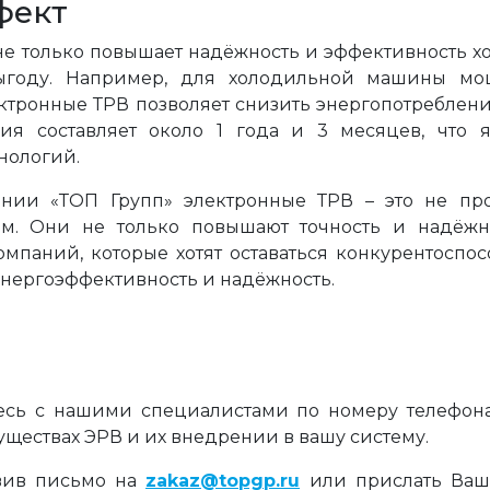
фект
е только повышает надёжность и эффективность х
ыгоду. Например, для холодильной машины мо
ектронные ТРВ позволяет снизить энергопотреблени
ия составляет около 1 года и 3 месяцев, что 
хнологий.
ии «ТОП Групп» электронные ТРВ – это не про
м. Они не только повышают точность и надёжн
омпаний, которые хотят оставаться конкурентоспо
 энергоэффективность и надёжность.
сь с нашими специалистами по номеру телефо
ествах ЭРВ и их внедрении в вашу систему.
авив письмо на
zakaz@topgp.ru
или прислать Ваш