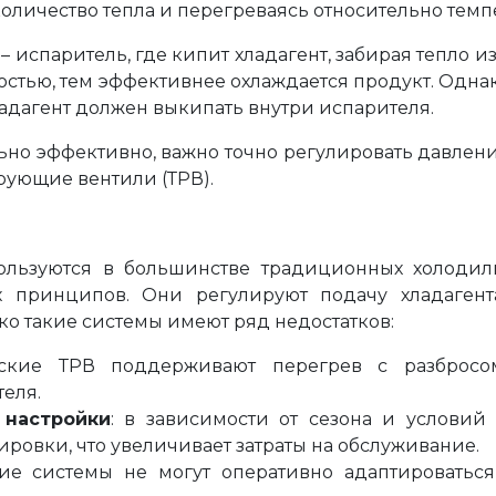
количество тепла и перегреваясь относительно тем
– испаритель, где кипит хладагент, забирая тепло
остью, тем эффективнее охлаждается продукт. Одна
ладагент должен выкипать внутри испарителя.
ьно эффективно, важно точно регулировать давление
рующие вентили (ТРВ).
ользуются в большинстве традиционных холодиль
 принципов. Они регулируют подачу хладагент
ко такие системы имеют ряд недостатков:
еские ТРВ поддерживают перегрев с разбросо
еля.
 настройки
: в зависимости от сезона и условий
ровки, что увеличивает затраты на обслуживание.
ие системы не могут оперативно адаптироватьс