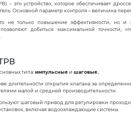
В) – это устройство, которое обеспечивает дросс
тель. Основной параметр контроля – величина перег
то не только повышение эффективности, но и 
позволяют добиться максимальной точности, ч
.
ТРВ
сновных типа:
импульсные
и
шаговые.
ве длительности открытия клапана за определенн
телями малой и средней производительности.
пользуют шаговый привод для регулировки проходног
становок, включая водоохлаждающие системы.